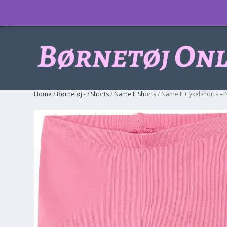
Info
Home
/
Børnetøj -
/
Shorts
/
Name It Shorts
/ Name It Cykelshorts – 