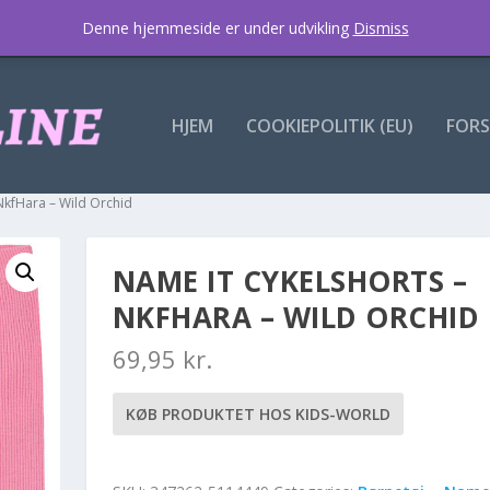
Denne hjemmeside er under udvikling
Dismiss
HJEM
COOKIEPOLITIK (EU)
FORS
NkfHara – Wild Orchid
NAME IT CYKELSHORTS –
NKFHARA – WILD ORCHID
69,95
kr.
KØB PRODUKTET HOS KIDS-WORLD