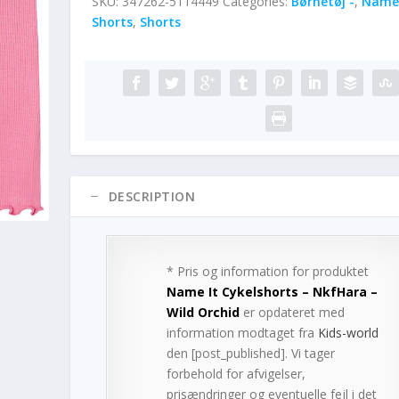
SKU:
347262-5114449
Categories:
Børnetøj -
,
Name 
Shorts
,
Shorts
DESCRIPTION
* Pris og information for produktet
Name It Cykelshorts – NkfHara –
Wild Orchid
er opdateret med
information modtaget fra
Kids-world
den [post_published]. Vi tager
forbehold for afvigelser,
prisændringer og eventuelle fejl i det