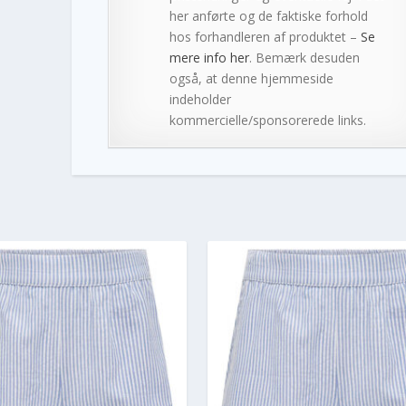
her anførte og de faktiske forhold
hos forhandleren af produktet –
Se
mere info her
. Bemærk desuden
også, at denne hjemmeside
indeholder
kommercielle/sponsorerede links.