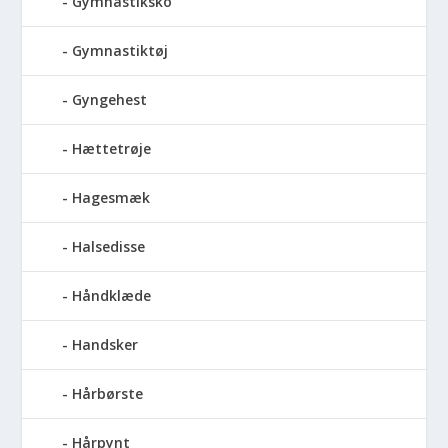
Gymnastiksko
Gymnastiktøj
Gyngehest
Hættetrøje
Hagesmæk
Halsedisse
Håndklæde
Handsker
Hårbørste
Hårpynt