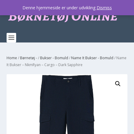
Denne hjemmeside er under udvikling
Dismiss
Home
/
Børnetøj -
/
Bukser - Bomuld
/
Name It Bukser - Bomuld
/ Name
It Bukser – NkmRyan – Cargo – Dark Sapphire