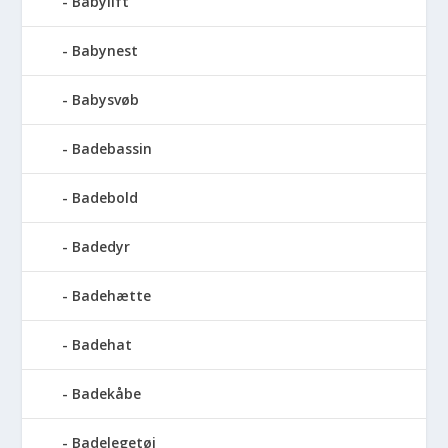
Babylift
Babynest
Babysvøb
Badebassin
Badebold
Badedyr
Badehætte
Badehat
Badekåbe
Badelegetøj