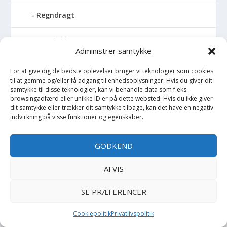
Regndragt
Regnjakke
Administrer samtykke
Regnslag
For at give dig de bedste oplevelser bruger vi teknologier som cookies
til at gemme og/eller få adgang til enhedsoplysninger. Hvis du giver dit
Regntøj
samtykke til disse teknologier, kan vi behandle data som f.eks.
browsingadfærd eller unikke ID'er på dette websted. Hvis du ikke giver
dit samtykke eller trækker dit samtykke tilbage, kan det have en negativ
Rulleskøjter
indvirkning på visse funktioner og egenskaber.
Rygsæk
GODKEND
Sandal
AFVIS
Sandlegetøj
SE PRÆFERENCER
Savlesmæk
Cookiepolitik
Privatlivspolitik