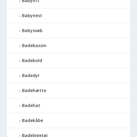
Babylift
Babynest
Babysvøb
Badebassin
Badebold
Badedyr
Badehætte
Badehat
Badekåbe
Badelegetøj