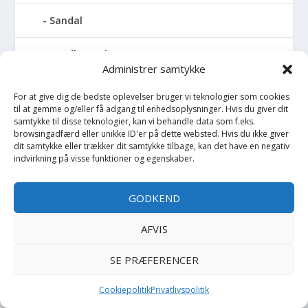
Sandal
Sandlegetøj
Administrer samtykke
Savlesmæk
For at give dig de bedste oplevelser bruger vi teknologier som cookies
til at gemme og/eller få adgang til enhedsoplysninger. Hvis du giver dit
Seng
samtykke til disse teknologier, kan vi behandle data som f.eks.
browsingadfærd eller unikke ID'er på dette websted. Hvis du ikke giver
dit samtykke eller trækker dit samtykke tilbage, kan det have en negativ
Sengehimmel
indvirkning på visse funktioner og egenskaber.
Sengelomme
GODKEND
Sengerand
AFVIS
Sengetøj - Baby
SE PRÆFERENCER
Sengetøj - Junior
Cookiepolitik
Privatlivspolitik