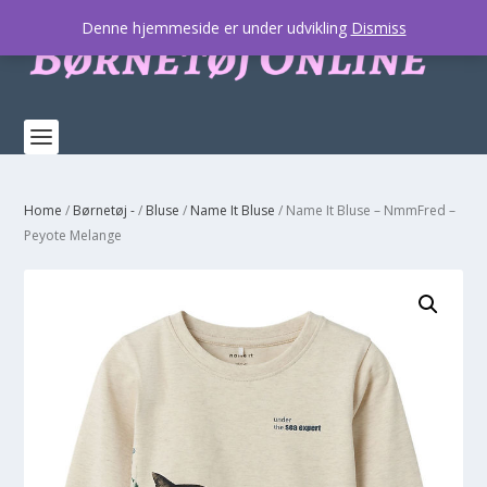
Denne hjemmeside er under udvikling
Dismiss
Home
/
Børnetøj -
/
Bluse
/
Name It Bluse
/ Name It Bluse – NmmFred –
Peyote Melange