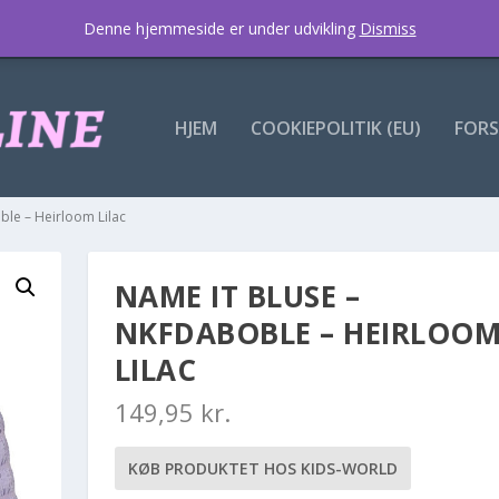
Denne hjemmeside er under udvikling
Dismiss
HJEM
COOKIEPOLITIK (EU)
FORS
ble – Heirloom Lilac
NAME IT BLUSE –
NKFDABOBLE – HEIRLOO
LILAC
149,95
kr.
KØB PRODUKTET HOS KIDS-WORLD