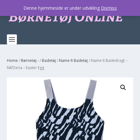
Denne hjemmeside er under udvikling
Dismiss
Home
/
Børnetøj -
/
Badetøj
/
Name It Badetøj
/ Name It Badedragt –
NkfZeria – Easter Egg