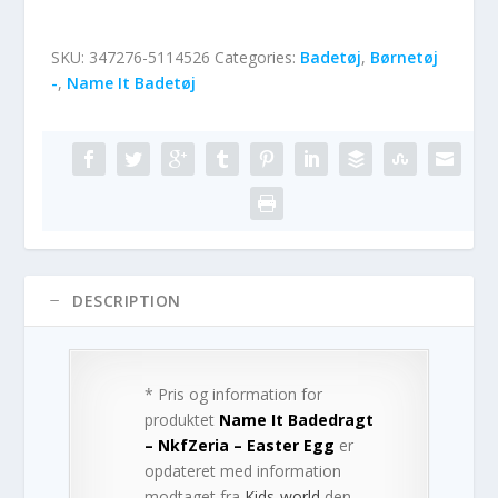
SKU:
347276-5114526
Categories:
Badetøj
,
Børnetøj
-
,
Name It Badetøj
DESCRIPTION
* Pris og information for
produktet
Name It Badedragt
– NkfZeria – Easter Egg
er
opdateret med information
modtaget fra
Kids-world
den