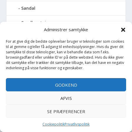
Sandal
Sandlegetøj
Administrer samtykke
Savlesmæk
For at give dig de bedste oplevelser bruger vi teknologier som cookies
til at gemme og/eller få adgang til enhedsoplysninger. Hvis du giver dit
Seng
samtykke til disse teknologier, kan vi behandle data som f.eks.
browsingadfærd eller unikke ID'er på dette websted. Hvis du ikke giver
dit samtykke eller trækker dit samtykke tilbage, kan det have en negativ
Sengehimmel
indvirkning på visse funktioner og egenskaber.
Sengelomme
GODKEND
Sengerand
AFVIS
Sengetøj - Baby
SE PRÆFERENCER
Sengetøj - Junior
Cookiepolitik
Privatlivspolitik