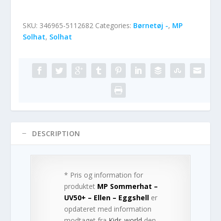
SKU:
346965-5112682
Categories:
Børnetøj -
,
MP
Solhat
,
Solhat
DESCRIPTION
* Pris og information for
produktet
MP Sommerhat –
UV50+ – Ellen – Eggshell
er
opdateret med information
modtaget fra
Kids-world
den