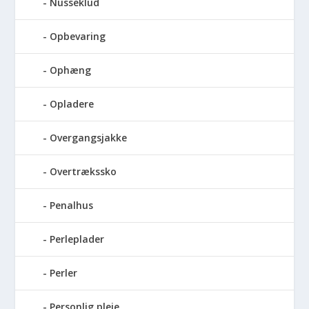
Nusseklud
Opbevaring
Ophæng
Opladere
Overgangsjakke
Overtrækssko
Penalhus
Perleplader
Perler
Personlig pleje