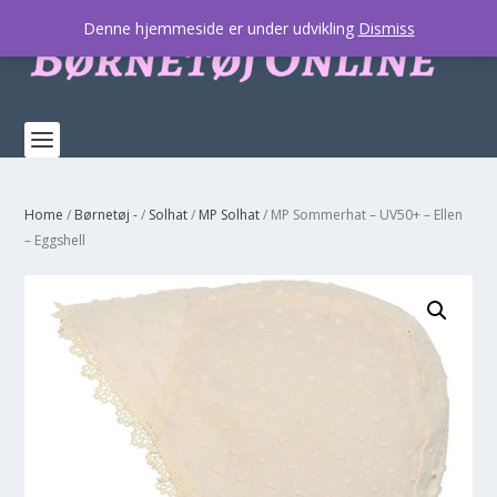
Denne hjemmeside er under udvikling
Dismiss
Home
/
Børnetøj -
/
Solhat
/
MP Solhat
/ MP Sommerhat – UV50+ – Ellen
– Eggshell