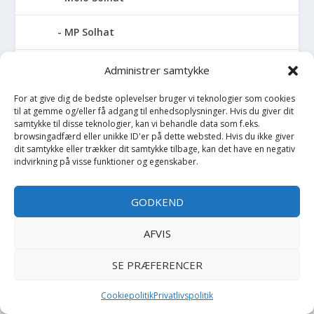
MP Solhat
Müsli Solhat
Administrer samtykke
For at give dig de bedste oplevelser bruger vi teknologier som cookies
Name It Solhat
til at gemme og/eller få adgang til enhedsoplysninger. Hvis du giver dit
samtykke til disse teknologier, kan vi behandle data som f.eks.
Reima Solhat
browsingadfærd eller unikke ID'er på dette websted. Hvis du ikke giver
dit samtykke eller trækker dit samtykke tilbage, kan det have en negativ
indvirkning på visse funktioner og egenskaber.
VACVAC Solhat
GODKEND
Wheat Solhat
AFVIS
Solskærm
SE PRÆFERENCER
Sommerdragt
Cookiepolitik
Privatlivspolitik
Sommerjakke