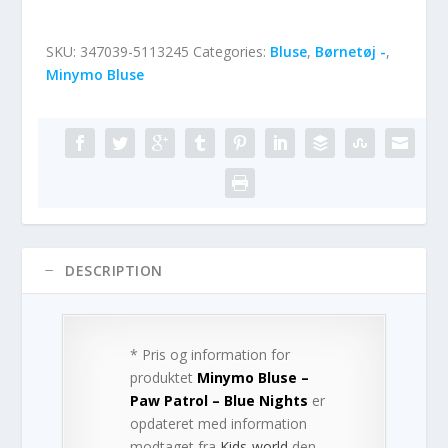
SKU:
347039-5113245
Categories:
Bluse
,
Børnetøj -
,
Minymo Bluse
DESCRIPTION
* Pris og information for
produktet
Minymo Bluse –
Paw Patrol – Blue Nights
er
opdateret med information
modtaget fra
Kids-world
den