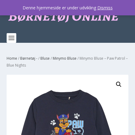
Denne hjemmeside er under udvikling
Dismiss
Home
/
Børnetøj -
/
Bluse
/
Minymo Bluse
/ Minymo Bluse – Paw Patrol –
Blue Nights