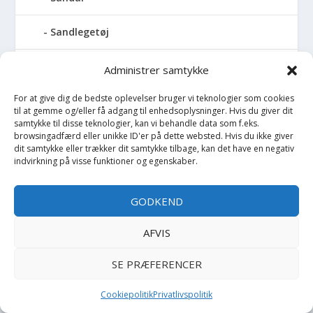
Sandlegetøj
Savlesmæk
Administrer samtykke
For at give dig de bedste oplevelser bruger vi teknologier som cookies
Seng
til at gemme og/eller få adgang til enhedsoplysninger. Hvis du giver dit
samtykke til disse teknologier, kan vi behandle data som f.eks.
Sengehimmel
browsingadfærd eller unikke ID'er på dette websted. Hvis du ikke giver
dit samtykke eller trækker dit samtykke tilbage, kan det have en negativ
indvirkning på visse funktioner og egenskaber.
Sengelomme
GODKEND
Sengerand
AFVIS
Sengetøj - Baby
SE PRÆFERENCER
Sengetøj - Junior
Cookiepolitik
Privatlivspolitik
Sengetøj - Voksen