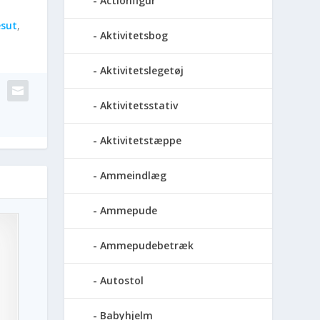
Actionfigur
esut
,
Aktivitetsbog
Aktivitetslegetøj
Aktivitetsstativ
Aktivitetstæppe
Ammeindlæg
Ammepude
Ammepudebetræk
Autostol
Babyhjelm