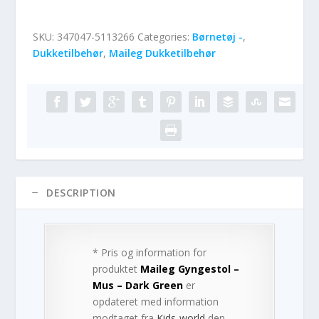
SKU:
347047-5113266
Categories:
Børnetøj -
,
Dukketilbehør
,
Maileg Dukketilbehør
DESCRIPTION
* Pris og information for
produktet
Maileg Gyngestol –
Mus – Dark Green
er
opdateret med information
modtaget fra
Kids-world
den