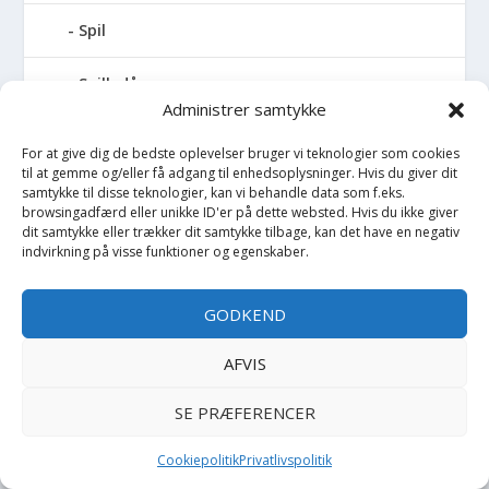
Spil
Spilledåse
Administrer samtykke
Spisesæt
For at give dig de bedste oplevelser bruger vi teknologier som cookies
til at gemme og/eller få adgang til enhedsoplysninger. Hvis du giver dit
Sportstaske
samtykke til disse teknologier, kan vi behandle data som f.eks.
browsingadfærd eller unikke ID'er på dette websted. Hvis du ikke giver
dit samtykke eller trækker dit samtykke tilbage, kan det have en negativ
Sprinkler
indvirkning på visse funktioner og egenskaber.
Stablelegetøj
GODKEND
Stofble
AFVIS
Stofbog
SE PRÆFERENCER
Stol
Cookiepolitik
Privatlivspolitik