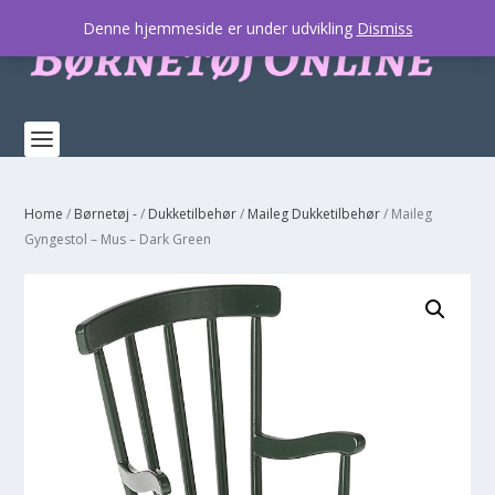
Denne hjemmeside er under udvikling
Dismiss
Home
/
Børnetøj -
/
Dukketilbehør
/
Maileg Dukketilbehør
/ Maileg
Gyngestol – Mus – Dark Green