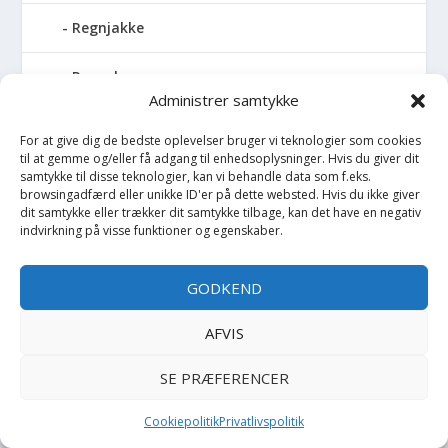
Regnjakke
Regnslag
Administrer samtykke
Regntøj
For at give dig de bedste oplevelser bruger vi teknologier som cookies
til at gemme og/eller få adgang til enhedsoplysninger. Hvis du giver dit
Rulleskøjter
samtykke til disse teknologier, kan vi behandle data som f.eks.
browsingadfærd eller unikke ID'er på dette websted. Hvis du ikke giver
dit samtykke eller trækker dit samtykke tilbage, kan det have en negativ
Rygsæk
indvirkning på visse funktioner og egenskaber.
Sandal
GODKEND
Sandlegetøj
AFVIS
Savlesmæk
SE PRÆFERENCER
Seng
Cookiepolitik
Privatlivspolitik