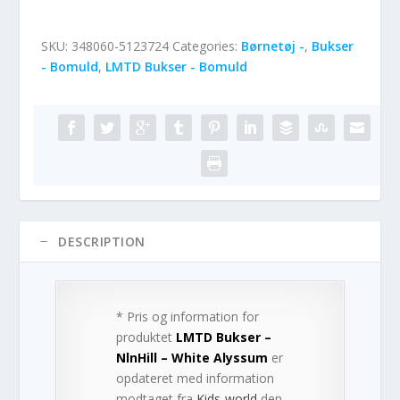
SKU:
348060-5123724
Categories:
Børnetøj -
,
Bukser
- Bomuld
,
LMTD Bukser - Bomuld
DESCRIPTION
* Pris og information for
produktet
LMTD Bukser –
NlnHill – White Alyssum
er
opdateret med information
modtaget fra
Kids-world
den