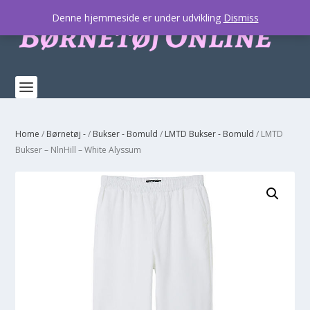
Denne hjemmeside er under udvikling
Dismiss
Home
/
Børnetøj -
/
Bukser - Bomuld
/
LMTD Bukser - Bomuld
/ LMTD
Bukser – NlnHill – White Alyssum