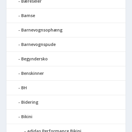
Bæreseler
Bamse
Barnevognsophæng
Barnevognspude
Begyndersko
Benskinner
BH
Bidering
Bikini
adidas Performance Bikini