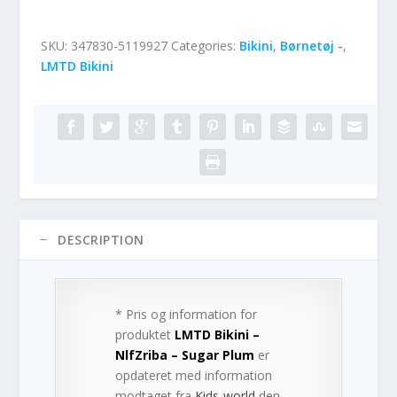
SKU:
347830-5119927
Categories:
Bikini
,
Børnetøj -
,
LMTD Bikini
DESCRIPTION
* Pris og information for
produktet
LMTD Bikini –
NlfZriba – Sugar Plum
er
opdateret med information
modtaget fra
Kids-world
den