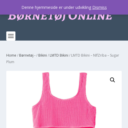
Denne hjemmeside er under udvikling
Dismiss
Home
/
Børnetøj -
/
Bikini
/
LMTD Bikini
/ LMTD Bikini – NlfZriba – Sugar
Plum