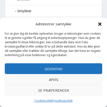
Smykker
Smykkeskrin
Administrer samtykke
For at give dig de bedste oplevelser bruger vi teknologier som cookies
Snorkel
til at gemme og/eller få adgang til enhedsoplysninger. Hvis du giver dit
samtykke til disse teknologier, kan vi behandle data som f.eks.
Softshell
browsingadfærd eller unikke ID'er på dette websted. Hvis du ikke giver
dit samtykke eller trækker dit samtykke tilbage, kan det have en negativ
indvirkning på visse funktioner og egenskaber.
Solbriller
GODKEND
Solhat
AFVIS
Solskærm
SE PRÆFERENCER
Sommerdragt
Cookiepolitik
Privatlivspolitik
Sommerjakke