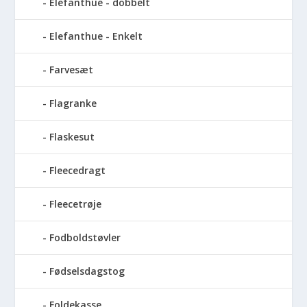
Elefanthue - dobbelt
Elefanthue - Enkelt
Farvesæt
Flagranke
Flaskesut
Fleecedragt
Fleecetrøje
Fodboldstøvler
Fødselsdagstog
Foldekasse