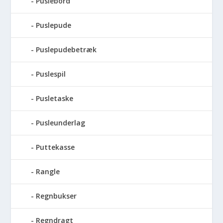
Puslebord
Puslepude
Puslepudebetræk
Puslespil
Pusletaske
Pusleunderlag
Puttekasse
Rangle
Regnbukser
Regndragt