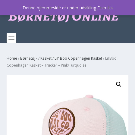
Denne hjemmeside er under udvikling
Dismiss
Home
/
Børnetøj -
/
Kasket
/
Lil' Boo Copenhagen Kasket
/ Lil’Boo
Copenhagen Kasket – Trucker – Pink/Turquoise