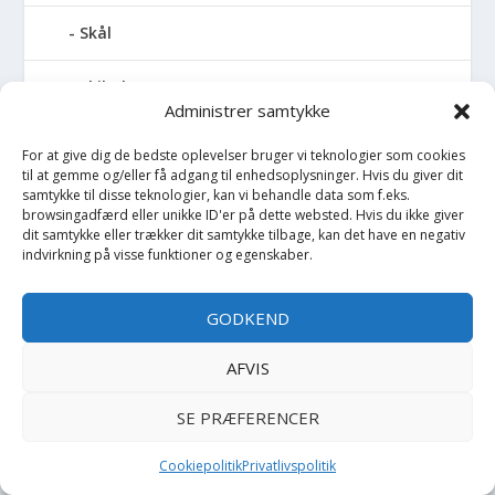
Skål
Skibukser
Administrer samtykke
Skjorte
For at give dig de bedste oplevelser bruger vi teknologier som cookies
til at gemme og/eller få adgang til enhedsoplysninger. Hvis du giver dit
Skjorte K/Æ
samtykke til disse teknologier, kan vi behandle data som f.eks.
browsingadfærd eller unikke ID'er på dette websted. Hvis du ikke giver
dit samtykke eller trækker dit samtykke tilbage, kan det have en negativ
Sko
indvirkning på visse funktioner og egenskaber.
Skoletaske
GODKEND
Skovl
AFVIS
Skuldertaske
SE PRÆFERENCER
Slim
Cookiepolitik
Privatlivspolitik