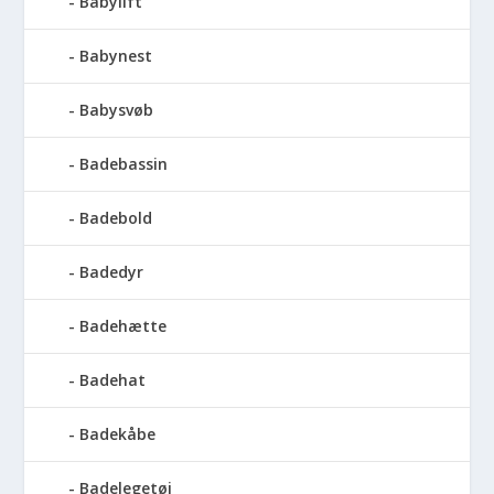
Babylift
Babynest
Babysvøb
Badebassin
Badebold
Badedyr
Badehætte
Badehat
Badekåbe
Badelegetøj