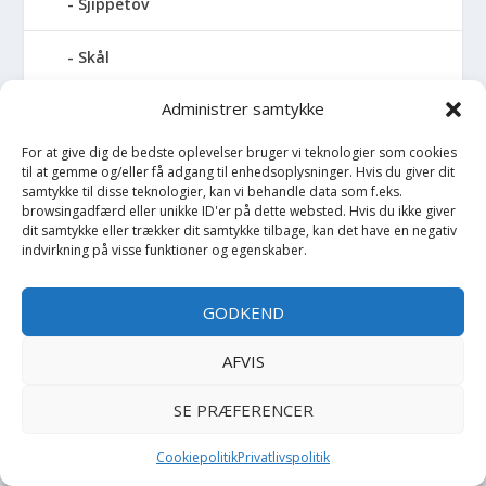
Sjippetov
Skål
Administrer samtykke
Skibukser
For at give dig de bedste oplevelser bruger vi teknologier som cookies
Skjorte
til at gemme og/eller få adgang til enhedsoplysninger. Hvis du giver dit
samtykke til disse teknologier, kan vi behandle data som f.eks.
browsingadfærd eller unikke ID'er på dette websted. Hvis du ikke giver
Skjorte K/Æ
dit samtykke eller trækker dit samtykke tilbage, kan det have en negativ
indvirkning på visse funktioner og egenskaber.
Sko
GODKEND
Skoletaske
AFVIS
Skovl
SE PRÆFERENCER
Skuldertaske
Cookiepolitik
Privatlivspolitik
Slim