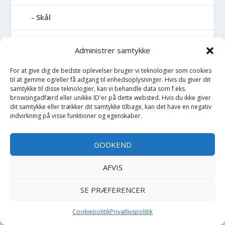
Skål
Skibukser
Administrer samtykke
Skjorte
For at give dig de bedste oplevelser bruger vi teknologier som cookies
til at gemme og/eller få adgang til enhedsoplysninger. Hvis du giver dit
samtykke til disse teknologier, kan vi behandle data som f.eks.
Skjorte K/Æ
browsingadfærd eller unikke ID'er på dette websted. Hvis du ikke giver
dit samtykke eller trækker dit samtykke tilbage, kan det have en negativ
Sko
indvirkning på visse funktioner og egenskaber.
Skoletaske
GODKEND
Skovl
AFVIS
SE PRÆFERENCER
Skuldertaske
Cookiepolitik
Privatlivspolitik
Slim