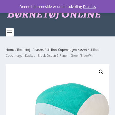
Denne hjemmeside er under udvikling
Dismiss
Home
/
Børnetøj -
/
Kasket
/
Lil' Boo Copenhagen Kasket
/ Lil’Boo
Copenhagen Kasket – Block Ocean 5-Panel – Green/Blue/Whi