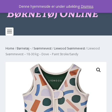
Denne hjemmeside er under udvikling
Dismiss
Home
/
Børnetøj -
/
Svømmevest
/
Liewood Svømmevest
/ Liewood
Svømmevest – 18-30 kg – Dove – Paint Stroke/Sandy