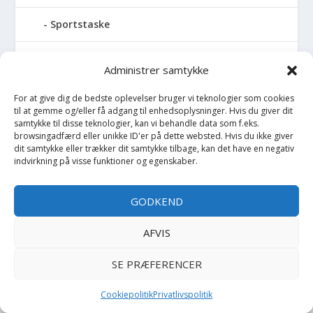
Sportstaske
Sprinkler
Administrer samtykke
Stablelegetøj
For at give dig de bedste oplevelser bruger vi teknologier som cookies
til at gemme og/eller få adgang til enhedsoplysninger. Hvis du giver dit
samtykke til disse teknologier, kan vi behandle data som f.eks.
Stofble
browsingadfærd eller unikke ID'er på dette websted. Hvis du ikke giver
dit samtykke eller trækker dit samtykke tilbage, kan det have en negativ
Stofbog
indvirkning på visse funktioner og egenskaber.
Stol
GODKEND
Stoleunderlag
AFVIS
SE PRÆFERENCER
Støvler
Cookiepolitik
Privatlivspolitik
Strømpebukser