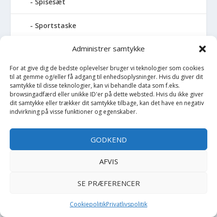
Spisesæt
Sportstaske
Administrer samtykke
Sprinkler
For at give dig de bedste oplevelser bruger vi teknologier som cookies
Stablelegetøj
til at gemme og/eller få adgang til enhedsoplysninger. Hvis du giver dit
samtykke til disse teknologier, kan vi behandle data som f.eks.
browsingadfærd eller unikke ID'er på dette websted. Hvis du ikke giver
Stofble
dit samtykke eller trækker dit samtykke tilbage, kan det have en negativ
indvirkning på visse funktioner og egenskaber.
Stofbog
GODKEND
Stol
AFVIS
Stoleunderlag
SE PRÆFERENCER
Støvler
Cookiepolitik
Privatlivspolitik
Strømpebukser