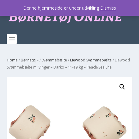
Denne hjemmeside er under udvikling
Dismiss
Home
/
Børnetøj -
/
Svømmebælte
/
Liewood Svømmebælte
/ Liewood
Svømmebælte m. Vinger – Darko – 11-19 kg – Peach/Sea She