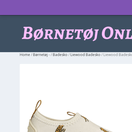
Info
Home
/
Børnetøj -
/
Badesko
/
Liewood Badesko
/ Liewood Badesko