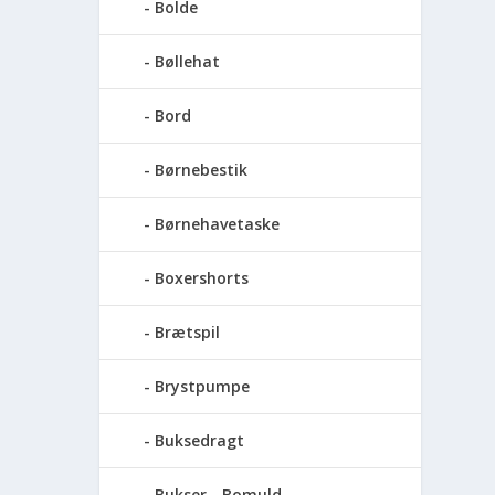
Bolde
Bøllehat
Bord
Børnebestik
Børnehavetaske
Boxershorts
Brætspil
Brystpumpe
Buksedragt
Bukser - Bomuld