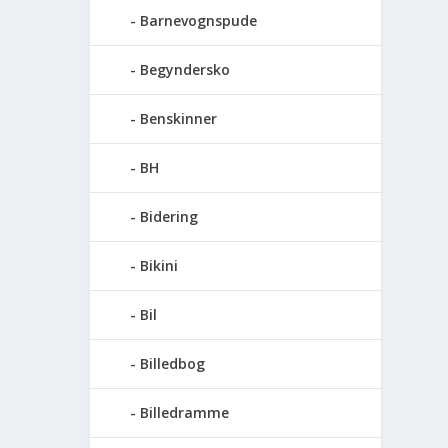
Barnevognspude
Begyndersko
Benskinner
BH
Bidering
Bikini
Bil
Billedbog
Billedramme