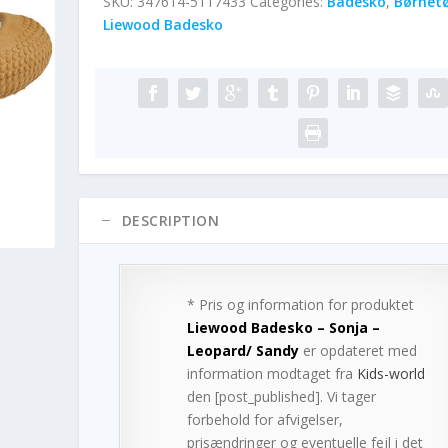
SKU:
347614-5117433
Categories:
Badesko
,
Børnetø
Liewood Badesko
DESCRIPTION
* Pris og information for produktet
Liewood Badesko – Sonja –
Leopard/ Sandy
er opdateret med
information modtaget fra
Kids-world
den [post_published]. Vi tager
forbehold for afvigelser,
prisændringer og eventuelle fejl i det