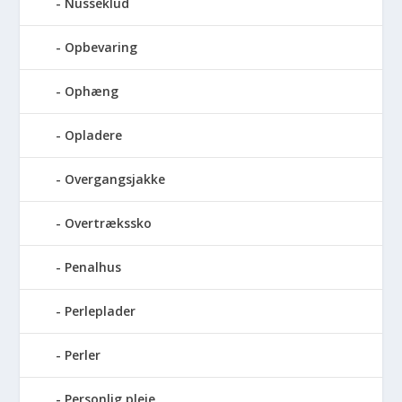
Nusseklud
Opbevaring
Ophæng
Opladere
Overgangsjakke
Overtrækssko
Penalhus
Perleplader
Perler
Personlig pleje