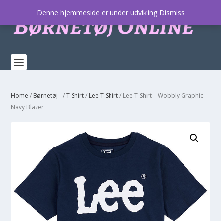
Denne hjemmeside er under udvikling
Dismiss
Home
/
Børnetøj -
/
T-Shirt
/
Lee T-Shirt
/ Lee T-Shirt – Wobbly Graphic –
Navy Blazer