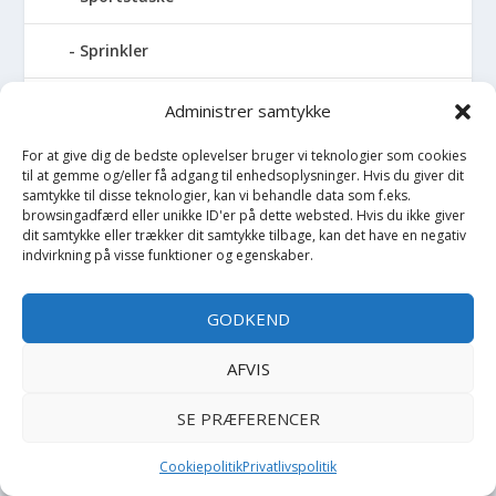
Sprinkler
Stablelegetøj
Administrer samtykke
For at give dig de bedste oplevelser bruger vi teknologier som cookies
Stofble
til at gemme og/eller få adgang til enhedsoplysninger. Hvis du giver dit
samtykke til disse teknologier, kan vi behandle data som f.eks.
Stofbog
browsingadfærd eller unikke ID'er på dette websted. Hvis du ikke giver
dit samtykke eller trækker dit samtykke tilbage, kan det have en negativ
indvirkning på visse funktioner og egenskaber.
Stol
GODKEND
Stoleunderlag
AFVIS
Støvler
SE PRÆFERENCER
Strømpebukser
Cookiepolitik
Privatlivspolitik
Strømper