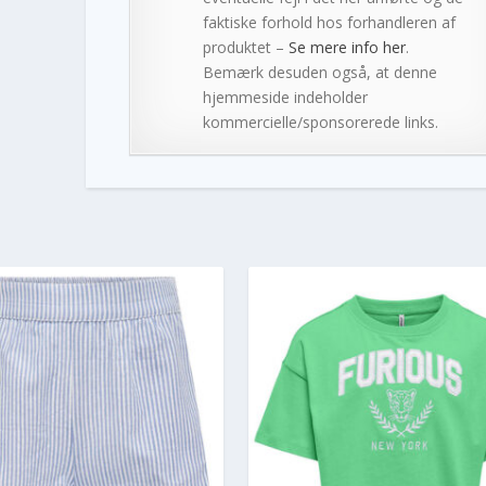
faktiske forhold hos forhandleren af
produktet –
Se mere info her
.
Bemærk desuden også, at denne
hjemmeside indeholder
kommercielle/sponsorerede links.