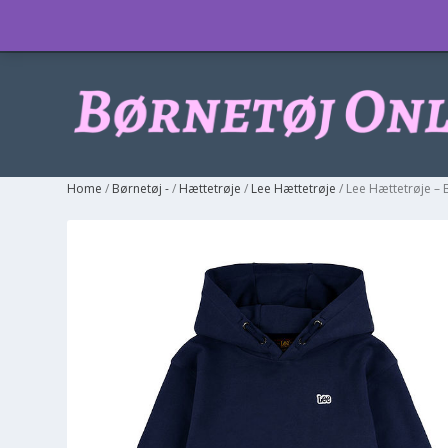
Info
Home
/
Børnetøj -
/
Hættetrøje
/
Lee Hættetrøje
/ Lee Hættetrøje –