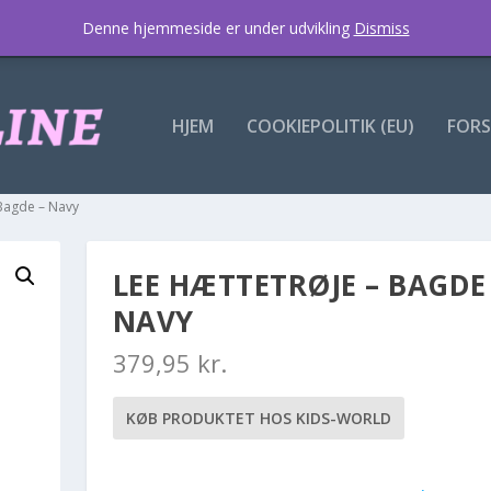
Denne hjemmeside er under udvikling
Dismiss
HJEM
COOKIEPOLITIK (EU)
FORS
 Bagde – Navy
LEE HÆTTETRØJE – BAGDE
NAVY
379,95
kr.
KØB PRODUKTET HOS KIDS-WORLD