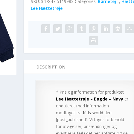
SKU:
347847-5119983
Categories:
Børnetøj -
,
Hætte
Lee Hættetrøje
DESCRIPTION
* Pris og information for produktet
Lee Hættetrøje – Bagde – Navy
er
opdateret med information
modtaget fra
Kids-world
den
[post_published]. Vi tager forbehold
for afvigelser, prisændringer og
eventuelle fejl i det her anførte og de