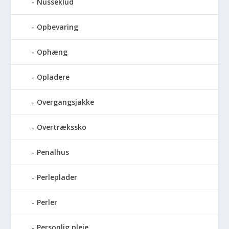
Nusseklud
Opbevaring
Ophæng
Opladere
Overgangsjakke
Overtrækssko
Penalhus
Perleplader
Perler
Personlig pleje