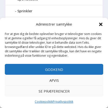
Sprinkler
Stablelegetøj
Administrer samtykke
For at give dig de bedste oplevelser bruger vi teknologier som cookies
Stofble
til at gemme og/eller få adgang til enhedsoplysninger. Hvis du giver dit
samtykke til disse teknologier, kan vi behandle data som f.eks.
Stofbog
browsingadfærd eller unikke ID'er på dette websted. Hvis du ikke giver
dit samtykke eller trækker dit samtykke tilbage, kan det have en negativ
indvirkning på visse funktioner og egenskaber.
Stol
GODKEND
Stoleunderlag
AFVIS
Støvler
SE PRÆFERENCER
Strømpebukser
Cookiepolitik
Privatlivspolitik
Strømper