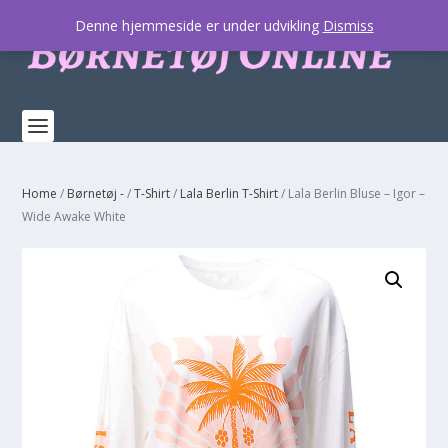
Denne hjemmeside er under udvikling
Dismiss
Home
/
Børnetøj -
/
T-Shirt
/
Lala Berlin T-Shirt
/ Lala Berlin Bluse – Igor –
Wide Awake White