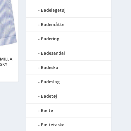
Badelegetøj
Bademåtte
Badering
Badesandal
MILLA
SKY
Badesko
Badeslag
Badetøj
Bælte
Bæltetaske