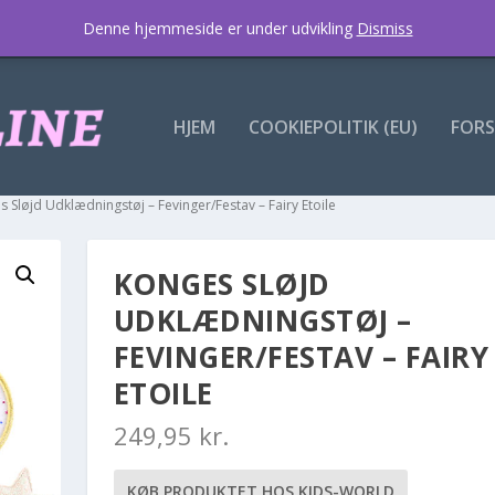
Denne hjemmeside er under udvikling
Dismiss
HJEM
COOKIEPOLITIK (EU)
FORS
s Sløjd Udklædningstøj – Fevinger/Festav – Fairy Etoile
KONGES SLØJD
UDKLÆDNINGSTØJ –
FEVINGER/FESTAV – FAIRY
ETOILE
249,95
kr.
KØB PRODUKTET HOS KIDS-WORLD