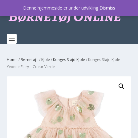
Denne hjemmeside er under udvikling
Dismiss
Home
/
Børnetøj -
/
Kjole
/
Konges Sløjd Kjole
/ Konges Sløjd Kjole –
Yvonne Fairy – Coeur Verde