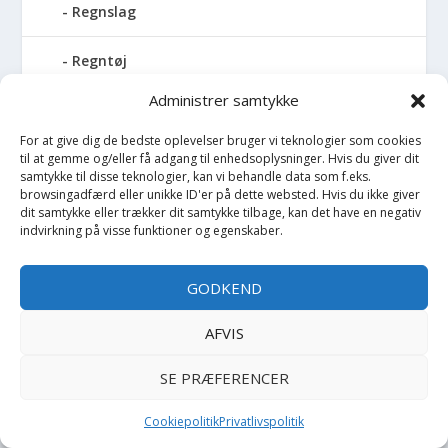
Regnslag
Regntøj
Administrer samtykke
Rulleskøjter
For at give dig de bedste oplevelser bruger vi teknologier som cookies
Rygsæk
til at gemme og/eller få adgang til enhedsoplysninger. Hvis du giver dit
samtykke til disse teknologier, kan vi behandle data som f.eks.
browsingadfærd eller unikke ID'er på dette websted. Hvis du ikke giver
Sandal
dit samtykke eller trækker dit samtykke tilbage, kan det have en negativ
indvirkning på visse funktioner og egenskaber.
Sandlegetøj
GODKEND
Savlesmæk
AFVIS
Seng
SE PRÆFERENCER
Sengehimmel
Cookiepolitik
Privatlivspolitik