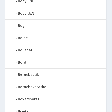
Body L/Æ
Body U/Æ
Bog
Bolde
Bøllehat
Bord
Børnebestik
Børnehavetaske
Boxershorts
Brætspil