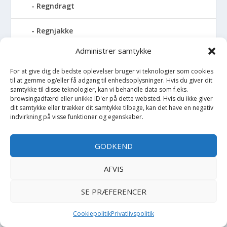
Regndragt
Regnjakke
Administrer samtykke
Regnslag
For at give dig de bedste oplevelser bruger vi teknologier som cookies
Regntøj
til at gemme og/eller få adgang til enhedsoplysninger. Hvis du giver dit
samtykke til disse teknologier, kan vi behandle data som f.eks.
browsingadfærd eller unikke ID'er på dette websted. Hvis du ikke giver
Rulleskøjter
dit samtykke eller trækker dit samtykke tilbage, kan det have en negativ
indvirkning på visse funktioner og egenskaber.
Rygsæk
GODKEND
Sandal
AFVIS
Sandlegetøj
SE PRÆFERENCER
Savlesmæk
Cookiepolitik
Privatlivspolitik