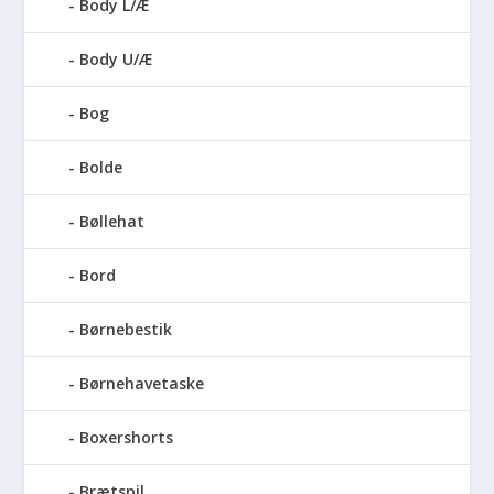
Body L/Æ
Body U/Æ
Bog
Bolde
Bøllehat
Bord
Børnebestik
Børnehavetaske
Boxershorts
Brætspil