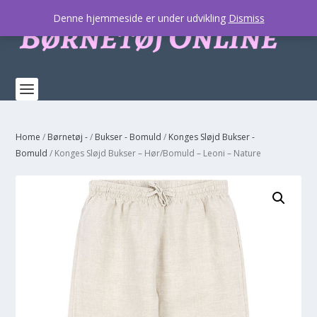
Denne hjemmeside er under udvikling
Dismiss
Home
/
Børnetøj -
/
Bukser - Bomuld
/
Konges Sløjd Bukser -
Bomuld
/ Konges Sløjd Bukser – Hør/Bomuld – Leoni – Nature