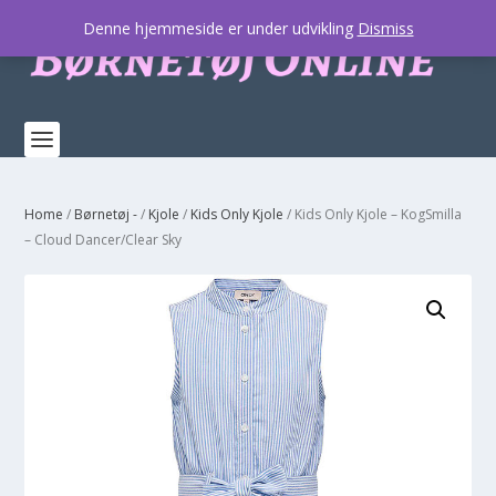
Denne hjemmeside er under udvikling
Dismiss
Home
/
Børnetøj -
/
Kjole
/
Kids Only Kjole
/ Kids Only Kjole – KogSmilla
– Cloud Dancer/Clear Sky