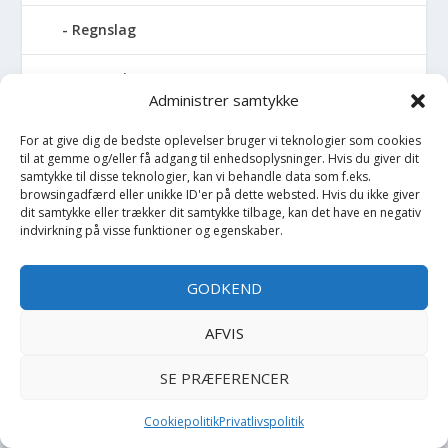
Regnslag
Regntøj
Administrer samtykke
Rulleskøjter
For at give dig de bedste oplevelser bruger vi teknologier som cookies
til at gemme og/eller få adgang til enhedsoplysninger. Hvis du giver dit
Rygsæk
samtykke til disse teknologier, kan vi behandle data som f.eks.
browsingadfærd eller unikke ID'er på dette websted. Hvis du ikke giver
dit samtykke eller trækker dit samtykke tilbage, kan det have en negativ
Sandal
indvirkning på visse funktioner og egenskaber.
Sandlegetøj
GODKEND
Savlesmæk
AFVIS
Seng
SE PRÆFERENCER
Sengehimmel
Cookiepolitik
Privatlivspolitik