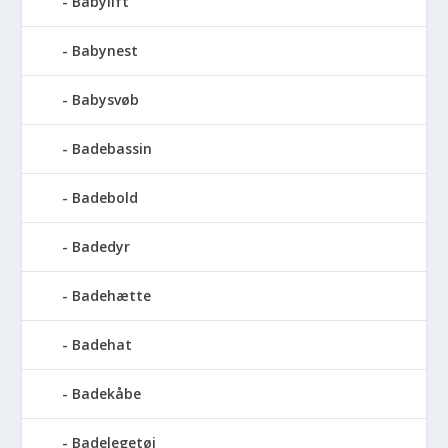
Babylift
Babynest
Babysvøb
Badebassin
Badebold
Badedyr
Badehætte
Badehat
Badekåbe
Badelegetøj