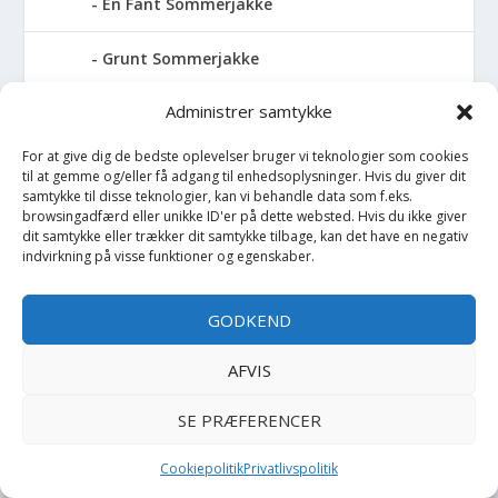
En Fant Sommerjakke
Grunt Sommerjakke
Administrer samtykke
Hound Sommerjakke
For at give dig de bedste oplevelser bruger vi teknologier som cookies
Hummel Sommerjakke
til at gemme og/eller få adgang til enhedsoplysninger. Hvis du giver dit
samtykke til disse teknologier, kan vi behandle data som f.eks.
browsingadfærd eller unikke ID'er på dette websted. Hvis du ikke giver
Hust and Claire Sommerjakke
dit samtykke eller trækker dit samtykke tilbage, kan det have en negativ
indvirkning på visse funktioner og egenskaber.
ISBJÃRN OF SWEDEN Sommerjakke
GODKEND
Jack & Jones Sommerjakke
AFVIS
Joha Sommerjakke
SE PRÆFERENCER
Jordan Sommerjakke
Cookiepolitik
Privatlivspolitik
Kenzo Sommerjakke