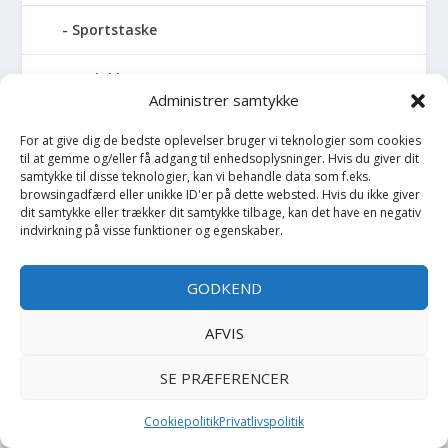
Sportstaske
Sprinkler
Administrer samtykke
Stablelegetøj
For at give dig de bedste oplevelser bruger vi teknologier som cookies
til at gemme og/eller få adgang til enhedsoplysninger. Hvis du giver dit
Stofble
samtykke til disse teknologier, kan vi behandle data som f.eks.
browsingadfærd eller unikke ID'er på dette websted. Hvis du ikke giver
dit samtykke eller trækker dit samtykke tilbage, kan det have en negativ
Stofbog
indvirkning på visse funktioner og egenskaber.
Stol
GODKEND
Stoleunderlag
AFVIS
Støvler
SE PRÆFERENCER
Strømpebukser
Cookiepolitik
Privatlivspolitik