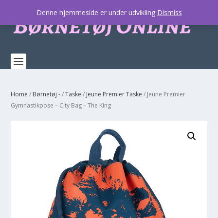
Denne hjemmeside er under udvikling
Dismiss
Home
/
Børnetøj -
/
Taske
/
Jeune Premier Taske
/ Jeune Premier
Gymnastikpose – City Bag – The King