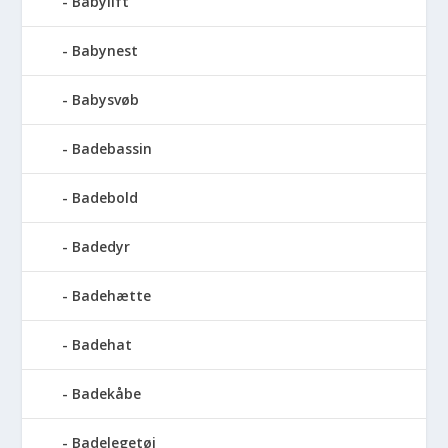
Babylift
Babynest
Babysvøb
Badebassin
Badebold
Badedyr
Badehætte
Badehat
Badekåbe
Badelegetøj