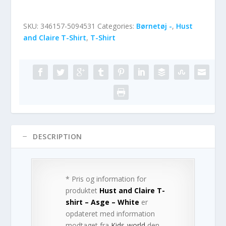
SKU:
346157-5094531
Categories:
Børnetøj -
,
Hust
and Claire T-Shirt
,
T-Shirt
DESCRIPTION
* Pris og information for
produktet
Hust and Claire T-
shirt – Asge – White
er
opdateret med information
modtaget fra
Kids-world
den