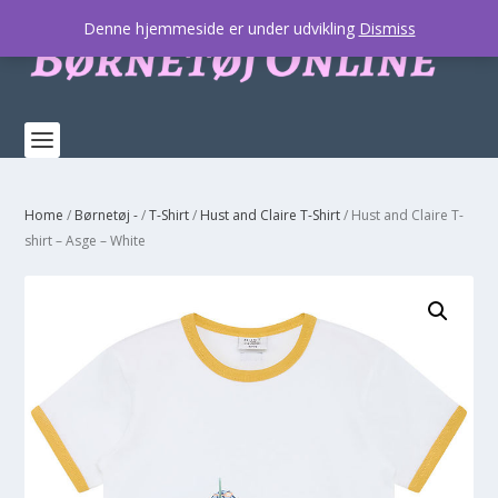
Denne hjemmeside er under udvikling
Dismiss
Home
/
Børnetøj -
/
T-Shirt
/
Hust and Claire T-Shirt
/ Hust and Claire T-
shirt – Asge – White