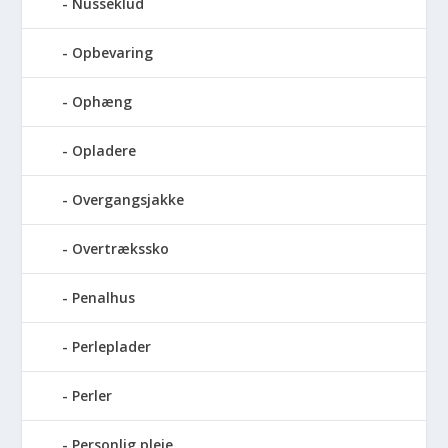
Nusseklud
Opbevaring
Ophæng
Opladere
Overgangsjakke
Overtrækssko
Penalhus
Perleplader
Perler
Personlig pleje