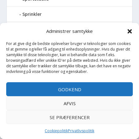
Sprinkler
Stablelegetøj
Administrer samtykke
For at give dig de bedste oplevelser bruger vi teknologier som cookies
Stofble
til at gemme og/eller få adgang til enhedsoplysninger. Hvis du giver dit
samtykke til disse teknologier, kan vi behandle data som f.eks.
Stofbog
browsingadfærd eller unikke ID'er på dette websted. Hvis du ikke giver
dit samtykke eller trækker dit samtykke tilbage, kan det have en negativ
indvirkning på visse funktioner og egenskaber.
Stol
GODKEND
Stoleunderlag
AFVIS
Støvler
SE PRÆFERENCER
Strømpebukser
Cookiepolitik
Privatlivspolitik
Strømper