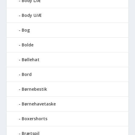
Body L/Æ
Body U/Æ
Bog
Bolde
Bøllehat
Bord
Børnebestik
Børnehavetaske
Boxershorts
Brætspil