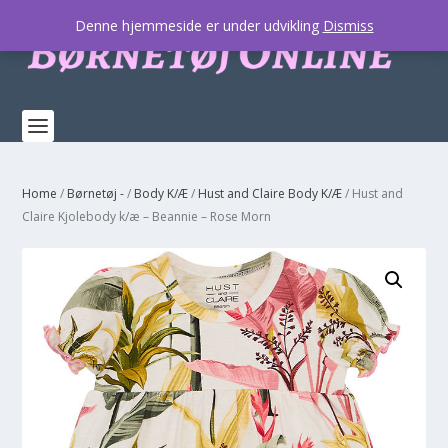
Denne hjemmeside er under udvikling
Dismiss
Home
/
Børnetøj -
/
Body K/Æ
/
Hust and Claire Body K/Æ
/ Hust and
Claire Kjolebody k/æ – Beannie – Rose Morn