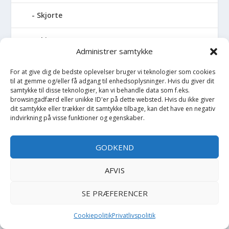
Skjorte
Skjorte K/Æ
Administrer samtykke
Sko
For at give dig de bedste oplevelser bruger vi teknologier som cookies
til at gemme og/eller få adgang til enhedsoplysninger. Hvis du giver dit
Skoletaske
samtykke til disse teknologier, kan vi behandle data som f.eks.
browsingadfærd eller unikke ID'er på dette websted. Hvis du ikke giver
dit samtykke eller trækker dit samtykke tilbage, kan det have en negativ
Skovl
indvirkning på visse funktioner og egenskaber.
Skuldertaske
GODKEND
Slim
AFVIS
Slips
SE PRÆFERENCER
Smækbukser
Cookiepolitik
Privatlivspolitik