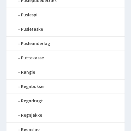
Puslepudebetræk
Puslespil
Pusletaske
Pusleunderlag
Puttekasse
Rangle
Regnbukser
Regndragt
Regnjakke
Regnslag