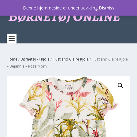
Denne hjemmeside er under udvikling
Dismiss
Home
/
Børnetøj -
/
Kjole
/
Hust and Claire Kjole
/ Hust and Claire Kjole
– Bejannie – Rose Morn