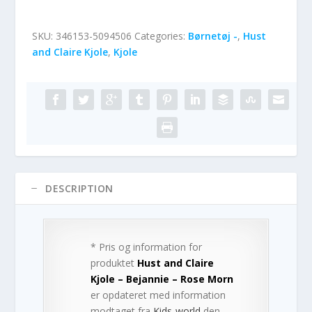
SKU:
346153-5094506
Categories:
Børnetøj -
,
Hust
and Claire Kjole
,
Kjole
DESCRIPTION
* Pris og information for
produktet
Hust and Claire
Kjole – Bejannie – Rose Morn
er opdateret med information
modtaget fra
Kids-world
den