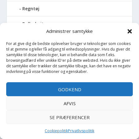
Regntøj
Rulleskøjter
Administrer samtykke
Rygsæk
For at give dig de bedste oplevelser bruger vi teknologier som cookies
til at gemme og/eller få adgang til enhedsoplysninger. Hvis du giver dit
Sandal
samtykke til disse teknologier, kan vi behandle data som f.eks.
browsingadfærd eller unikke ID'er på dette websted. Hvis du ikke giver
dit samtykke eller trækker dit samtykke tilbage, kan det have en negativ
Sandlegetøj
indvirkning på visse funktioner og egenskaber.
Savlesmæk
GODKEND
Seng
AFVIS
Sengehimmel
SE PRÆFERENCER
Sengelomme
Cookiepolitik
Privatlivspolitik