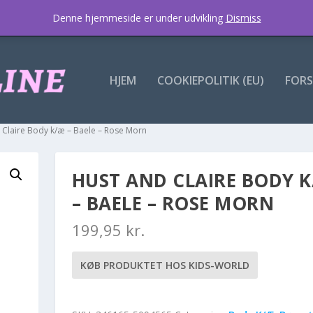
Denne hjemmeside er under udvikling
Dismiss
HJEM
COOKIEPOLITIK (EU)
FORS
 Claire Body k/æ – Baele – Rose Morn
HUST AND CLAIRE BODY 
– BAELE – ROSE MORN
199,95
kr.
KØB PRODUKTET HOS KIDS-WORLD