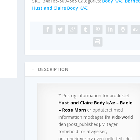
SKU:
346165-5094565
Categories:
Body K/Æ
,
Børnet
Hust and Claire Body K/Æ
DESCRIPTION
* Pris og information for produktet
Hust and Claire Body k/æ – Baele
– Rose Morn
er opdateret med
information modtaget fra
Kids-world
den [post_published]. Vi tager
forbehold for afvigelser,
prisændringer og eventuelle fejl i det