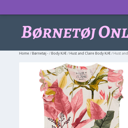
Info
Home
/
Børnetøj -
/
Body K/Æ
/
Hust and Claire Body K/Æ
/ Hust and