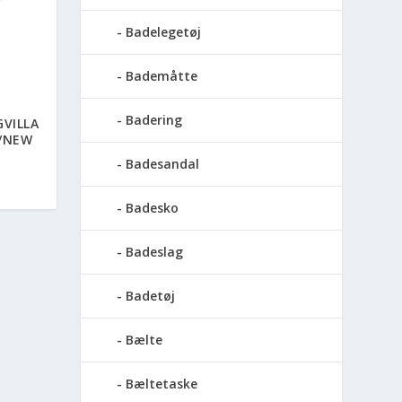
Badelegetøj
Bademåtte
Badering
GVILLA
Y/NEW
Badesandal
Badesko
Badeslag
Badetøj
Bælte
Bæltetaske