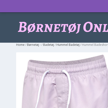
Info
Home
/
Børnetøj -
/
Badetøj
/
Hummel Badetøj
/ Hummel Badeshorts