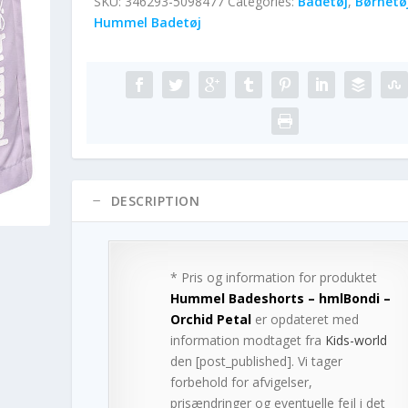
SKU:
346293-5098477
Categories:
Badetøj
,
Børnetøj
Hummel Badetøj
DESCRIPTION
* Pris og information for produktet
Hummel Badeshorts – hmlBondi –
Orchid Petal
er opdateret med
information modtaget fra
Kids-world
den [post_published]. Vi tager
forbehold for afvigelser,
prisændringer og eventuelle fejl i det