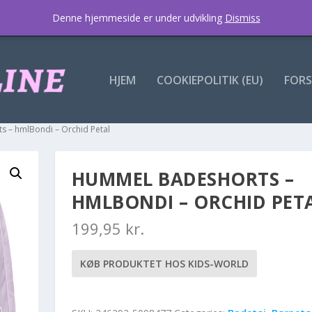
Denne hjemmeside er under udvikling
Dismiss
HJEM
COOKIEPOLITIK (EU)
FORS
 – hmlBondi – Orchid Petal
HUMMEL BADESHORTS –
HMLBONDI – ORCHID PET
199,95
kr.
KØB PRODUKTET HOS KIDS-WORLD