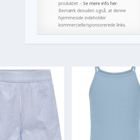
produktet –
Se mere info her
.
Bemærk desuden også, at denne
hjemmeside indeholder
kommercielle/sponsorerede links.