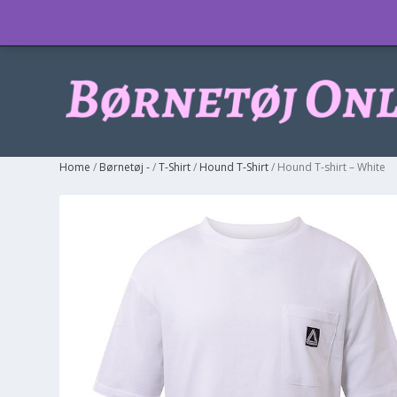
Info
Home
/
Børnetøj -
/
T-Shirt
/
Hound T-Shirt
/ Hound T-shirt – White