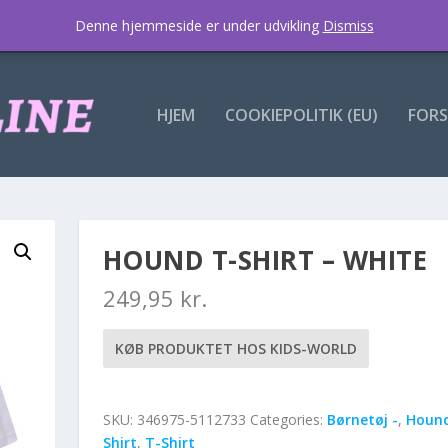
Denne hjemmeside er under udvikling
Dismiss
HJEM
COOKIEPOLITIK (EU)
FORS
HOUND T-SHIRT – WHITE
249,95
kr.
KØB PRODUKTET HOS KIDS-WORLD
SKU:
346975-5112733
Categories:
Børnetøj -
,
Hound
Shirt
,
T-Shirt