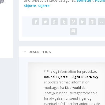
SKU:
346950-5112603
Categories:
Børnetøj -
,
Houn
Skjorte
,
Skjorte
DESCRIPTION
* Pris og information for produktet
Hound Skjorte – Light Blue/Navy
er opdateret med information
modtaget fra
Kids-world
den
[post_published]. Vi tager forbehold
for afvigelser, prisændringer og
eventuelle fejl i det her anførte og de