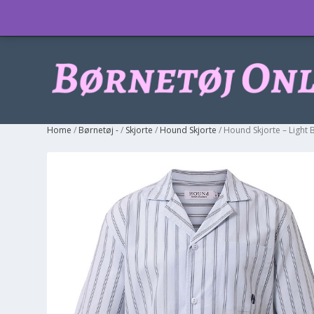
Info
Home
/
Børnetøj -
/
Skjorte
/
Hound Skjorte
/ Hound Skjorte – Light 