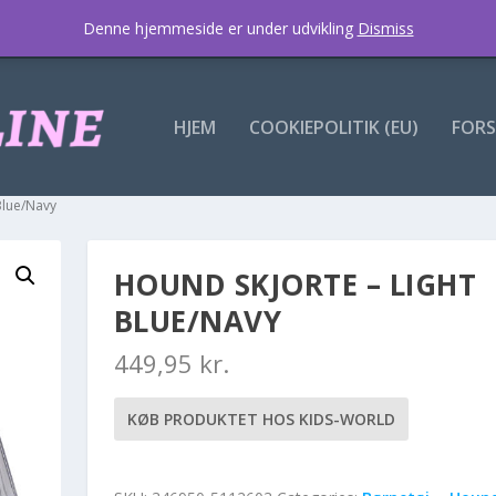
Denne hjemmeside er under udvikling
Dismiss
HJEM
COOKIEPOLITIK (EU)
FORS
Blue/Navy
HOUND SKJORTE – LIGHT
BLUE/NAVY
449,95
kr.
KØB PRODUKTET HOS KIDS-WORLD