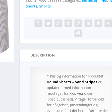
SKU:
347066-5113381
Categories:
Børnetøj -
,
Houn
Shorts
,
Shorts
DESCRIPTION
* Pris og information for produktet
Hound Shorts – Sand Stripet
er
opdateret med information
modtaget fra
Kids-world
den
[post_published]. Vi tager forbehold
for afvigelser, prisændringer og
eventuelle fejl i det her anførte og de