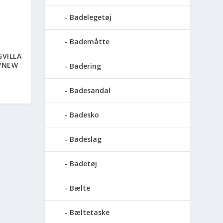
Badelegetøj
Bademåtte
GVILLA
Y/NEW
Badering
Badesandal
Badesko
Badeslag
Badetøj
Bælte
Bæltetaske