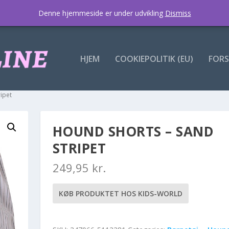
Denne hjemmeside er under udvikling
Dismiss
HJEM
COOKIEPOLITIK (EU)
FORS
ripet
HOUND SHORTS – SAND
STRIPET
249,95
kr.
KØB PRODUKTET HOS KIDS-WORLD