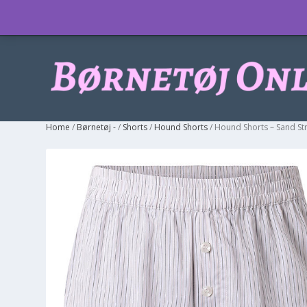
Info
Home
/
Børnetøj -
/
Shorts
/
Hound Shorts
/ Hound Shorts – Sand St