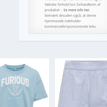
faktiske forhold hos forhandleren af
produktet –
Se mere info her
.
Bemærk desuden også, at denne
hjemmeside indeholder
kommercielle/sponsorerede links.