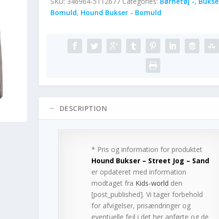
SKU:
346964-5112677
Categories:
Børnetøj -
,
Bukse
Bomuld
,
Hound Bukser - Bomuld
DESCRIPTION
* Pris og information for produktet
Hound Bukser – Street Jog – Sand
er opdateret med information
modtaget fra
Kids-world
den
[post_published]. Vi tager forbehold
for afvigelser, prisændringer og
eventuelle fejl i det her anførte og de