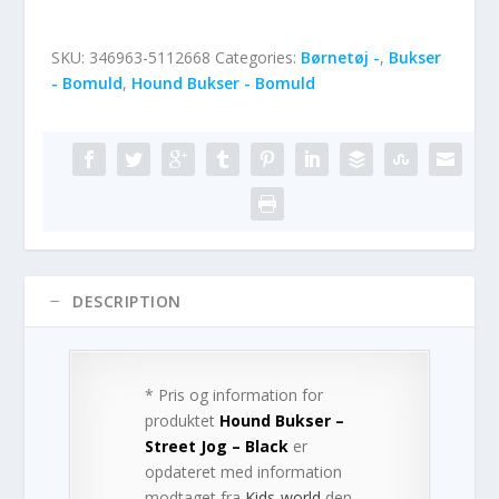
SKU:
346963-5112668
Categories:
Børnetøj -
,
Bukser
- Bomuld
,
Hound Bukser - Bomuld
DESCRIPTION
* Pris og information for
produktet
Hound Bukser –
Street Jog – Black
er
opdateret med information
modtaget fra
Kids-world
den