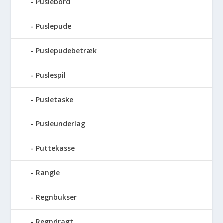
Puslebord
Puslepude
Puslepudebetræk
Puslespil
Pusletaske
Pusleunderlag
Puttekasse
Rangle
Regnbukser
Regndragt