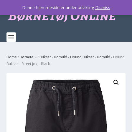
Denne hjemmeside er under udvikling
Dismiss
Home
/
Børnetøj -
/
Bukser - Bomuld
/
Hound Bukser - Bomuld
/ Hound
Bukser – Street Jog – Black