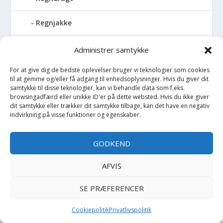
Regnjakke
Regnslag
Administrer samtykke
For at give dig de bedste oplevelser bruger vi teknologier som cookies
Regntøj
til at gemme og/eller få adgang til enhedsoplysninger. Hvis du giver dit
samtykke til disse teknologier, kan vi behandle data som f.eks.
Rulleskøjter
browsingadfærd eller unikke ID'er på dette websted. Hvis du ikke giver
dit samtykke eller trækker dit samtykke tilbage, kan det have en negativ
indvirkning på visse funktioner og egenskaber.
Rygsæk
GODKEND
Sandal
AFVIS
Sandlegetøj
SE PRÆFERENCER
Savlesmæk
Cookiepolitik
Privatlivspolitik
Seng