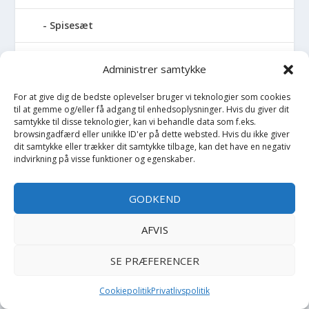
Spisesæt
Sportstaske
Administrer samtykke
Sprinkler
For at give dig de bedste oplevelser bruger vi teknologier som cookies
til at gemme og/eller få adgang til enhedsoplysninger. Hvis du giver dit
samtykke til disse teknologier, kan vi behandle data som f.eks.
Stablelegetøj
browsingadfærd eller unikke ID'er på dette websted. Hvis du ikke giver
dit samtykke eller trækker dit samtykke tilbage, kan det have en negativ
indvirkning på visse funktioner og egenskaber.
Stofble
Stofbog
GODKEND
Stol
AFVIS
SE PRÆFERENCER
Stoleunderlag
Cookiepolitik
Privatlivspolitik
Støvler