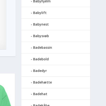
Babyhjelm
Babylift
Babynest
Babysvøb
Badebassin
Badebold
Badedyr
Badehætte
Badehat
Badekåbe