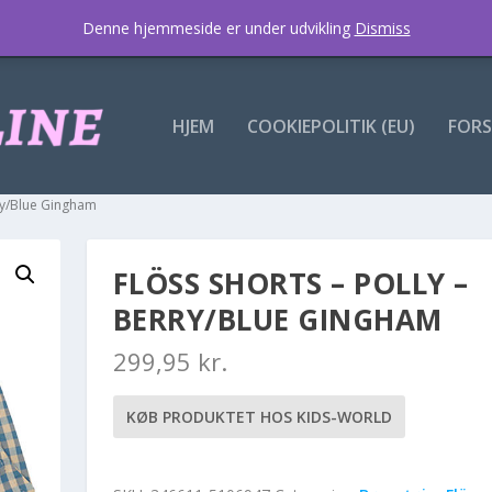
Denne hjemmeside er under udvikling
Dismiss
HJEM
COOKIEPOLITIK (EU)
FORS
rry/Blue Gingham
FLÖSS SHORTS – POLLY –
BERRY/BLUE GINGHAM
299,95
kr.
KØB PRODUKTET HOS KIDS-WORLD