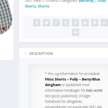
SKU:
346611-5106947
Categories:
Børnetøj -
,
Flöss
Shorts
,
Shorts
DESCRIPTION
* Pris og information for produktet
Flöss Shorts – Polly – Berry/Blue
Gingham
er opdateret med
information modtaget fra
Kids-world
den [post_published]. Vi tager
forbehold for afvigelser,
prisændringer og eventuelle fejl i det