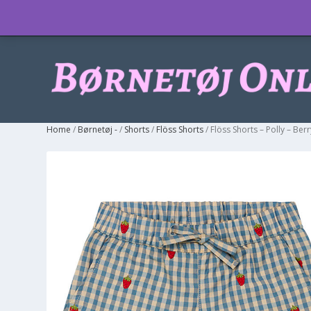
Info
Home
/
Børnetøj -
/
Shorts
/
Flöss Shorts
/ Flöss Shorts – Polly – Be