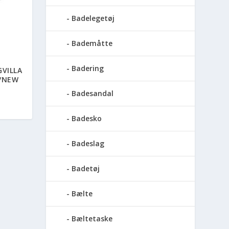
Badelegetøj
Bademåtte
Badering
GVILLA
Y/NEW
Badesandal
Badesko
Badeslag
Badetøj
Bælte
Bæltetaske