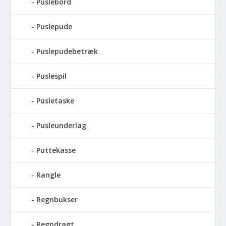
Puslebord
Puslepude
Puslepudebetræk
Puslespil
Pusletaske
Pusleunderlag
Puttekasse
Rangle
Regnbukser
Regndragt