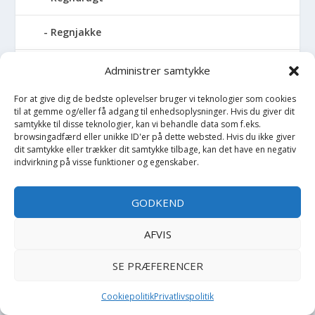
Regnjakke
Regnslag
Administrer samtykke
For at give dig de bedste oplevelser bruger vi teknologier som cookies
Regntøj
til at gemme og/eller få adgang til enhedsoplysninger. Hvis du giver dit
samtykke til disse teknologier, kan vi behandle data som f.eks.
Rulleskøjter
browsingadfærd eller unikke ID'er på dette websted. Hvis du ikke giver
dit samtykke eller trækker dit samtykke tilbage, kan det have en negativ
indvirkning på visse funktioner og egenskaber.
Rygsæk
GODKEND
Sandal
AFVIS
Sandlegetøj
SE PRÆFERENCER
Savlesmæk
Cookiepolitik
Privatlivspolitik
Seng