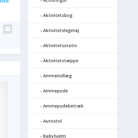
Actionfigur
aske
,
Aktivitetsbog
Aktivitetslegetøj
Aktivitetsstativ
Aktivitetstæppe
Ammeindlæg
Ammepude
Ammepudebetræk
Autostol
Babyhjelm