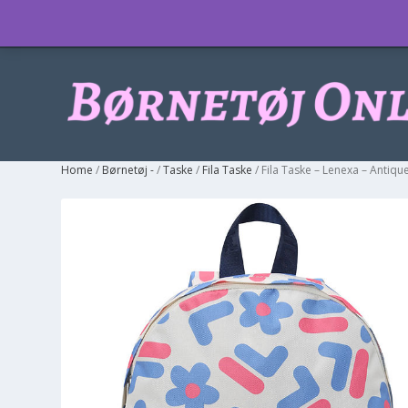
Info
Home
/
Børnetøj -
/
Taske
/
Fila Taske
/ Fila Taske – Lenexa – Antiqu