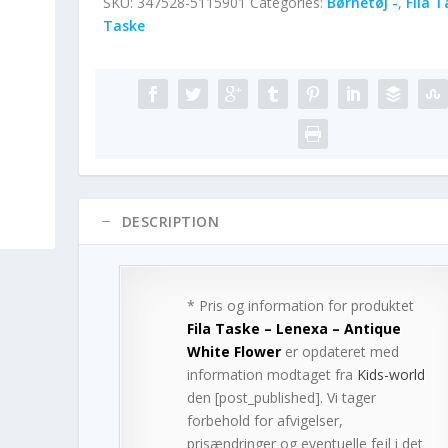
SKU:
347528-5115901
Categories:
Børnetøj -
,
Fila T
Taske
DESCRIPTION
* Pris og information for produktet
Fila Taske – Lenexa – Antique
White Flower
er opdateret med
information modtaget fra
Kids-world
den [post_published]. Vi tager
forbehold for afvigelser,
prisændringer og eventuelle fejl i det