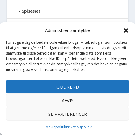
Spisesæt
Sportstaske
Administrer samtykke
Sprinkler
For at give dig de bedste oplevelser bruger vi teknologier som cookies
til at gemme og/eller få adgang til enhedsoplysninger. Hvis du giver dit
samtykke til disse teknologier, kan vi behandle data som f.eks.
Stablelegetøj
browsingadfærd eller unikke ID'er på dette websted. Hvis du ikke giver
dit samtykke eller trækker dit samtykke tilbage, kan det have en negativ
indvirkning på visse funktioner og egenskaber.
Stofble
Stofbog
GODKEND
Stol
AFVIS
SE PRÆFERENCER
Stoleunderlag
Cookiepolitik
Privatlivspolitik
Støvler