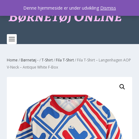
Denne hjemmeside er under udvikling
Dismiss
Home
/
Børnetøj -
/
T-Shirt
/
Fila T-Shirt
/ Fila T-Shirt – Langenhagen AOP
V-Neck – Antique White F-Box