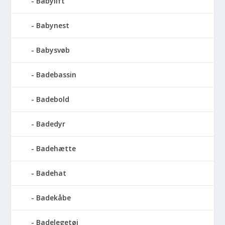
Babylift
Babynest
Babysvøb
Badebassin
Badebold
Badedyr
Badehætte
Badehat
Badekåbe
Badelegetøj