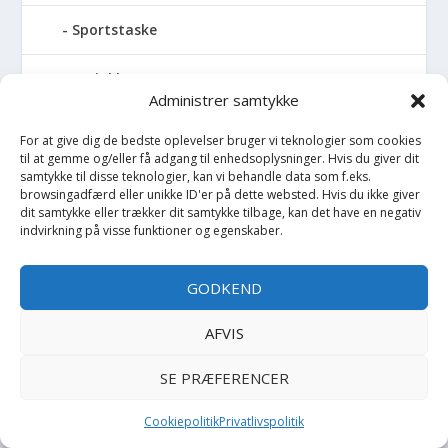
Sportstaske
Sprinkler
Administrer samtykke
Stablelegetøj
For at give dig de bedste oplevelser bruger vi teknologier som cookies
til at gemme og/eller få adgang til enhedsoplysninger. Hvis du giver dit
Stofble
samtykke til disse teknologier, kan vi behandle data som f.eks.
browsingadfærd eller unikke ID'er på dette websted. Hvis du ikke giver
dit samtykke eller trækker dit samtykke tilbage, kan det have en negativ
Stofbog
indvirkning på visse funktioner og egenskaber.
Stol
GODKEND
Stoleunderlag
AFVIS
Støvler
SE PRÆFERENCER
Strømpebukser
Cookiepolitik
Privatlivspolitik