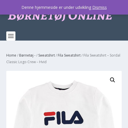
Denne hjemmeside er under udvikling
Dismiss
Home
/
Børnetøj -
/
Sweatshirt
/
Fila Sweatshirt
/ Fila Sweatshirt – Sordal
Classic Logo Crew – Hvid