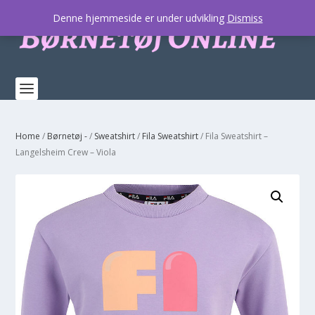
Denne hjemmeside er under udvikling
Dismiss
Home
/
Børnetøj -
/
Sweatshirt
/
Fila Sweatshirt
/ Fila Sweatshirt –
Langelsheim Crew – Viola