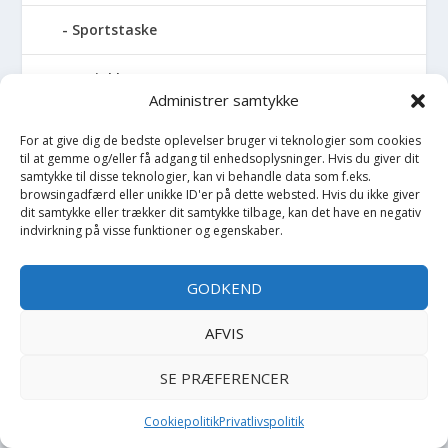
Sportstaske
Sprinkler
Administrer samtykke
Stablelegetøj
For at give dig de bedste oplevelser bruger vi teknologier som cookies
til at gemme og/eller få adgang til enhedsoplysninger. Hvis du giver dit
Stofble
samtykke til disse teknologier, kan vi behandle data som f.eks.
browsingadfærd eller unikke ID'er på dette websted. Hvis du ikke giver
dit samtykke eller trækker dit samtykke tilbage, kan det have en negativ
Stofbog
indvirkning på visse funktioner og egenskaber.
Stol
GODKEND
Stoleunderlag
AFVIS
Støvler
SE PRÆFERENCER
Strømpebukser
Cookiepolitik
Privatlivspolitik