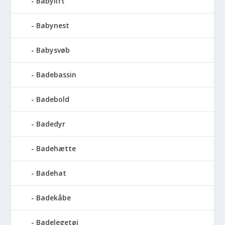
Babylift
Babynest
Babysvøb
Badebassin
Badebold
Badedyr
Badehætte
Badehat
Badekåbe
Badelegetøj