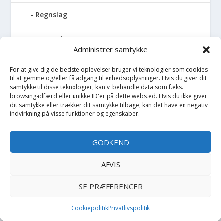
Regnslag
Regntøj
Administrer samtykke
Rulleskøjter
For at give dig de bedste oplevelser bruger vi teknologier som cookies
til at gemme og/eller få adgang til enhedsoplysninger. Hvis du giver dit
Rygsæk
samtykke til disse teknologier, kan vi behandle data som f.eks.
browsingadfærd eller unikke ID'er på dette websted. Hvis du ikke giver
dit samtykke eller trækker dit samtykke tilbage, kan det have en negativ
Sandal
indvirkning på visse funktioner og egenskaber.
Sandlegetøj
GODKEND
Savlesmæk
AFVIS
Seng
SE PRÆFERENCER
Sengehimmel
Cookiepolitik
Privatlivspolitik