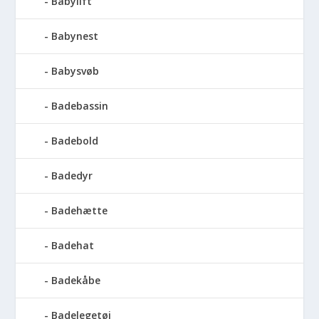
Babylift
Babynest
Babysvøb
Badebassin
Badebold
Badedyr
Badehætte
Badehat
Badekåbe
Badelegetøj