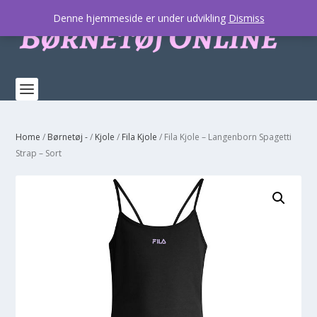
Denne hjemmeside er under udvikling
Dismiss
Home
/
Børnetøj -
/
Kjole
/
Fila Kjole
/ Fila Kjole – Langenborn Spagetti
Strap – Sort