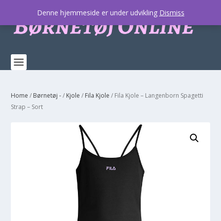
Denne hjemmeside er under udvikling
Dismiss
Home
/
Børnetøj -
/
Kjole
/
Fila Kjole
/ Fila Kjole – Langenborn Spagetti
Strap – Sort