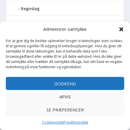
Regnslag
Regntøj
Administrer samtykke
Rulleskøjter
For at give dig de bedste oplevelser bruger vi teknologier som cookies
til at gemme og/eller få adgang til enhedsoplysninger. Hvis du giver dit
Rygsæk
samtykke til disse teknologier, kan vi behandle data som f.eks.
browsingadfærd eller unikke ID'er på dette websted. Hvis du ikke giver
dit samtykke eller trækker dit samtykke tilbage, kan det have en negativ
Sandal
indvirkning på visse funktioner og egenskaber.
Sandlegetøj
GODKEND
Savlesmæk
AFVIS
Seng
SE PRÆFERENCER
Sengehimmel
Cookiepolitik
Privatlivspolitik