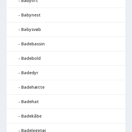
Babylift
Babynest
Babysvøb
Badebassin
Badebold
Badedyr
Badehætte
Badehat
Badekåbe
Badelegetøj