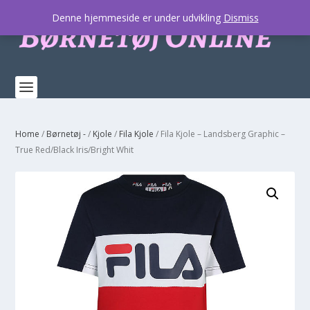
Denne hjemmeside er under udvikling
Dismiss
Home
/
Børnetøj -
/
Kjole
/
Fila Kjole
/ Fila Kjole – Landsberg Graphic –
True Red/Black Iris/Bright Whit