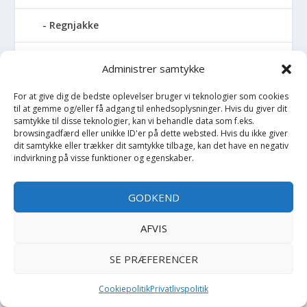
Regnjakke
Regnslag
Administrer samtykke
Regntøj
For at give dig de bedste oplevelser bruger vi teknologier som cookies
til at gemme og/eller få adgang til enhedsoplysninger. Hvis du giver dit
samtykke til disse teknologier, kan vi behandle data som f.eks.
Rulleskøjter
browsingadfærd eller unikke ID'er på dette websted. Hvis du ikke giver
dit samtykke eller trækker dit samtykke tilbage, kan det have en negativ
indvirkning på visse funktioner og egenskaber.
Rygsæk
Sandal
GODKEND
Sandlegetøj
AFVIS
SE PRÆFERENCER
Savlesmæk
Cookiepolitik
Privatlivspolitik
Seng