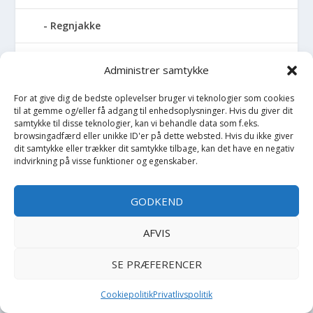
Regnjakke
Regnslag
Administrer samtykke
Regntøj
For at give dig de bedste oplevelser bruger vi teknologier som cookies
til at gemme og/eller få adgang til enhedsoplysninger. Hvis du giver dit
samtykke til disse teknologier, kan vi behandle data som f.eks.
Rulleskøjter
browsingadfærd eller unikke ID'er på dette websted. Hvis du ikke giver
dit samtykke eller trækker dit samtykke tilbage, kan det have en negativ
indvirkning på visse funktioner og egenskaber.
Rygsæk
Sandal
GODKEND
Sandlegetøj
AFVIS
SE PRÆFERENCER
Savlesmæk
Cookiepolitik
Privatlivspolitik
Seng