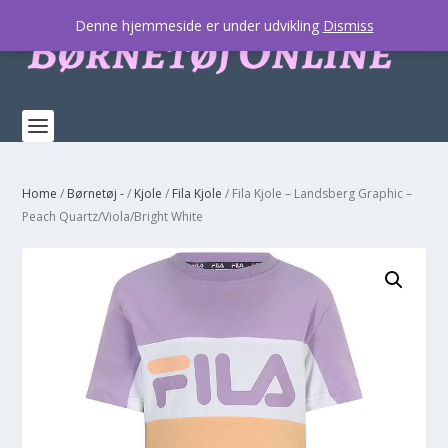
Denne hjemmeside er under udvikling
Dismiss
Home
/
Børnetøj -
/
Kjole
/
Fila Kjole
/ Fila Kjole – Landsberg Graphic –
Peach Quartz/Viola/Bright White