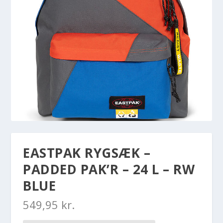
EASTPAK RYGSÆK –
PADDED PAK’R – 24 L – RW
BLUE
549,95
kr.