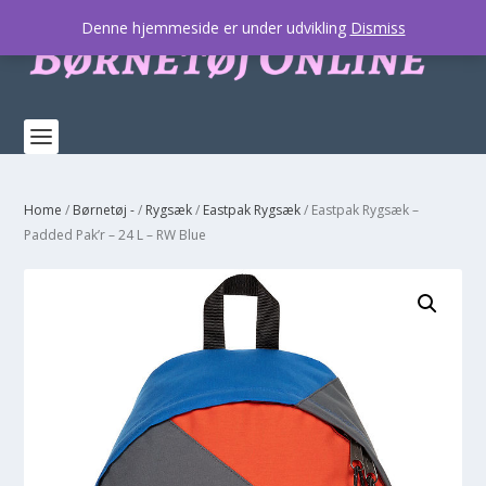
Denne hjemmeside er under udvikling
Dismiss
Home
/
Børnetøj -
/
Rygsæk
/
Eastpak Rygsæk
/ Eastpak Rygsæk –
Padded Pak’r – 24 L – RW Blue