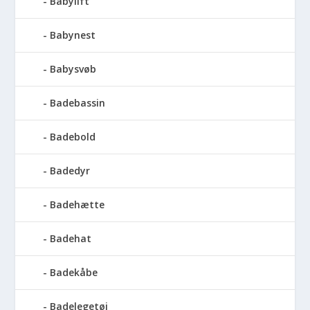
Babylift
Babynest
Babysvøb
Badebassin
Badebold
Badedyr
Badehætte
Badehat
Badekåbe
Badelegetøj