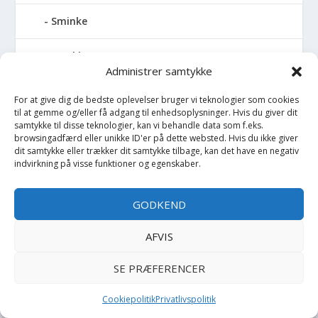
Sminke
Smykker
Administrer samtykke
Smykkeskrin
For at give dig de bedste oplevelser bruger vi teknologier som cookies
til at gemme og/eller få adgang til enhedsoplysninger. Hvis du giver dit
Snorkel
samtykke til disse teknologier, kan vi behandle data som f.eks.
browsingadfærd eller unikke ID'er på dette websted. Hvis du ikke giver
dit samtykke eller trækker dit samtykke tilbage, kan det have en negativ
Softshell
indvirkning på visse funktioner og egenskaber.
Solbriller
GODKEND
Solhat
AFVIS
Solskærm
SE PRÆFERENCER
Sommerdragt
Cookiepolitik
Privatlivspolitik