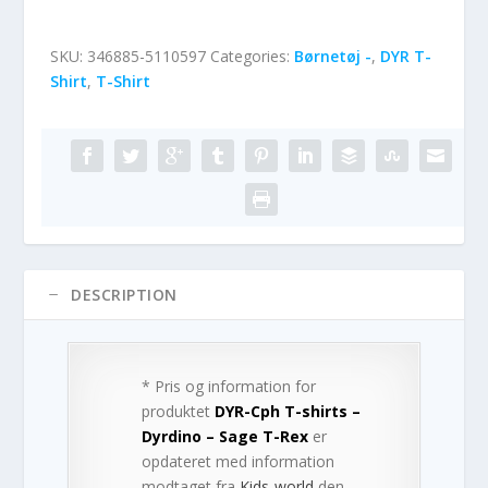
SKU:
346885-5110597
Categories:
Børnetøj -
,
DYR T-
Shirt
,
T-Shirt
DESCRIPTION
* Pris og information for
produktet
DYR-Cph T-shirts –
Dyrdino – Sage T-Rex
er
opdateret med information
modtaget fra
Kids-world
den