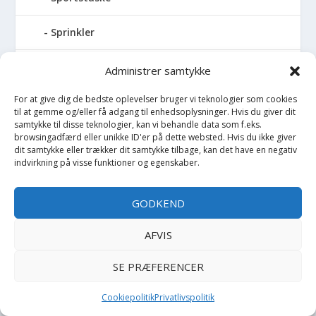
Sprinkler
Stablelegetøj
Administrer samtykke
For at give dig de bedste oplevelser bruger vi teknologier som cookies
Stofble
til at gemme og/eller få adgang til enhedsoplysninger. Hvis du giver dit
samtykke til disse teknologier, kan vi behandle data som f.eks.
Stofbog
browsingadfærd eller unikke ID'er på dette websted. Hvis du ikke giver
dit samtykke eller trækker dit samtykke tilbage, kan det have en negativ
indvirkning på visse funktioner og egenskaber.
Stol
GODKEND
Stoleunderlag
AFVIS
Støvler
SE PRÆFERENCER
Strømpebukser
Cookiepolitik
Privatlivspolitik
Strømper