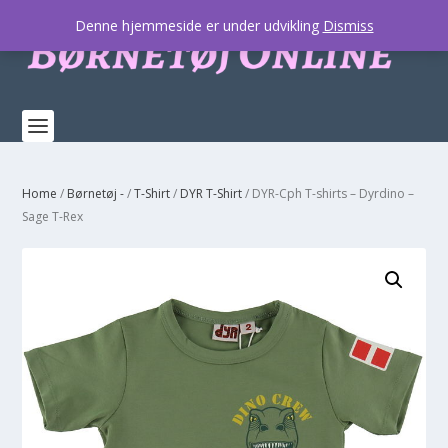
Denne hjemmeside er under udvikling
Dismiss
Home
/
Børnetøj -
/
T-Shirt
/
DYR T-Shirt
/ DYR-Cph T-shirts – Dyrdino –
Sage T-Rex