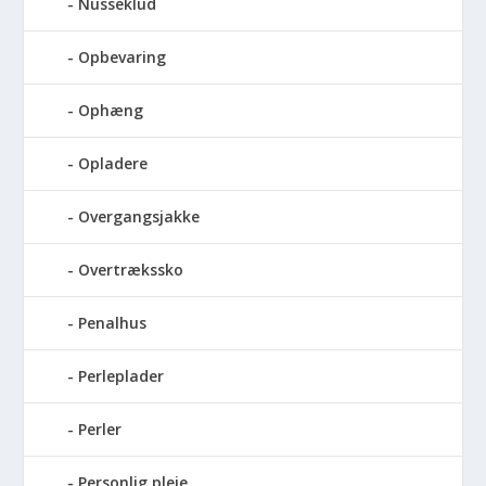
Nusseklud
Opbevaring
Ophæng
Opladere
Overgangsjakke
Overtrækssko
Penalhus
Perleplader
Perler
Personlig pleje